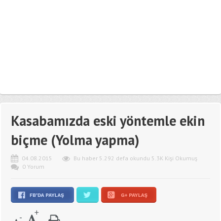
Kasabamızda eski yöntemle ekin
biçme (Yolma yapma)
04.08.2015
Bu haber 5.292 defa okundu 5.3K Kişi Okumuş
0 Yorum