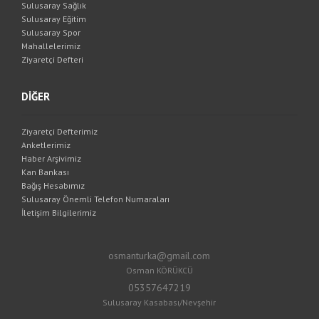
Sulusaray Sağlık
Sulusaray Eğitim
Sulusaray Spor
Mahallelerimiz
Ziyaretçi Defteri
DİĞER
Ziyaretçi Defterimiz
Anketlerimiz
Haber Arşivimiz
Kan Bankası
Bağış Hesabımız
Sulusaray Önemli Telefon Numaraları
İletişim Bilgilerimiz
osmanturka@gmail.com
Osman KÖRÜKCÜ
05357647219
Sulusaray Kasabası/Nevşehir