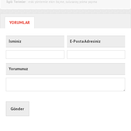
İlgili Terimler :
eski yöntemle ekin biçme
,
sulusaray
,
yolma yapma
YORUMLAR
İsminiz
E-Posta Adresiniz
Yorumunuz