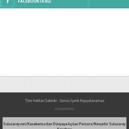
FACEBOOKTA BİZ
Tüm Hakları Saklıdır - İzinsiz İçerik Kopyalanamaz
osmanturka
Sulusaray.net/Kasabamızdan Dünyaya Açılan Pencere/Nevşehir Sulusaray