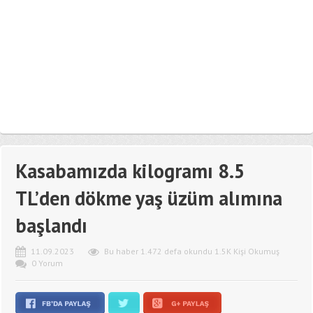
Kasabamızda kilogramı 8.5
TL’den dökme yaş üzüm alımına
başlandı
11.09.2023
Bu haber 1.472 defa okundu 1.5K Kişi Okumuş
0 Yorum