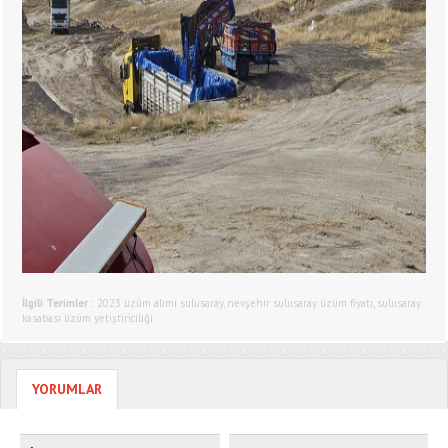
İlgili Terimler :
2023 üzüm alımı sulusaray
,
nevşehir sulusaray üzüm fiyatı
,
sulusaray
kasabası üzüm yetiştiriciliği
YORUMLAR