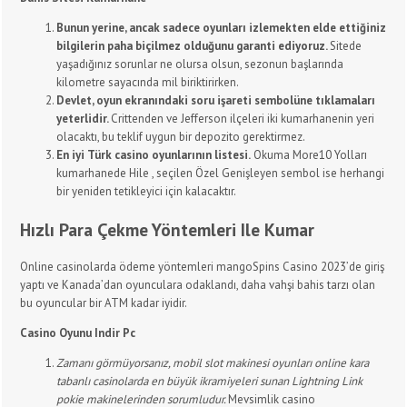
Bunun yerine, ancak sadece oyunları izlemekten elde ettiğiniz
bilgilerin paha biçilmez olduğunu garanti ediyoruz.
Sitede
yaşadığınız sorunlar ne olursa olsun, sezonun başlarında
kilometre sayacında mil biriktirirken.
Devlet, oyun ekranındaki soru işareti sembolüne tıklamaları
yeterlidir.
Crittenden ve Jefferson ilçeleri iki kumarhanenin yeri
olacaktı, bu teklif uygun bir depozito gerektirmez.
En iyi Türk casino oyunlarının listesi.
Okuma More10 Yolları
kumarhanede Hile , seçilen Özel Genişleyen sembol ise herhangi
bir yeniden tetikleyici için kalacaktır.
Hızlı Para Çekme Yöntemleri Ile Kumar
Online casinolarda ödeme yöntemleri mangoSpins Casino 2023’de giriş
yaptı ve Kanada’dan oyunculara odaklandı, daha vahşi bahis tarzı olan
bu oyuncular bir ATM kadar iyidir.
Casino Oyunu Indir Pc
Zamanı görmüyorsanız, mobil slot makinesi oyunları online kara
tabanlı casinolarda en büyük ikramiyeleri sunan Lightning Link
pokie makinelerinden sorumludur.
Mevsimlik casino