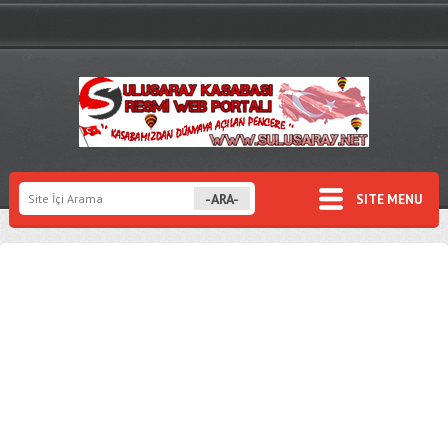
SITE MENU