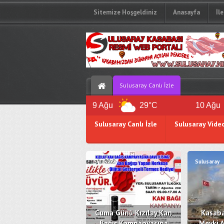
Sitemize Hoşgeldiniz
Anasayfa
İl
Sulusaray Canlı İzle
hir
9 Ağu
29°C
10 Ağu
Sulusaray Canlı İzle
Sulusaray Vide
Sulusaray Kan Bankası
Z.Defteri
Sulusaray
Sulusaray
Cuma Günü Kızılay Kan
Kasaba
Bağış Kampanyasına
Mevki A