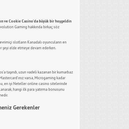
nın ve Cookie Casino’da büyük bir hoşgeldin
 Evolution Gaming hakkında birkaç söz
vrimiçi slotların Kanadalı oyuncuların en
her şeyi elde etmeye devam ederken.
tos’a taşındı, uzun vadeli kazanan bir kumarbaz
e Mastercard’ınız varsa, Microgaming kadar
u, en iyi Neteller online casino sitelerinde
lanarak, hangi ilk para yatırma bonusunu
edir.
eniz Gerekenler