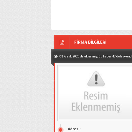
08 Aralık 2025'da eklenmiş, Bu haber 47 defa okund
kişi görüntülemiş
Adres :