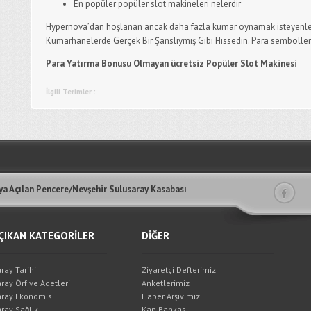
En popüler popüler slot makineleri nelerdir
Hypernova’dan hoşlanan ancak daha fazla kumar oynamak isteyenler, 
Kumarhanelerde Gerçek Bir Şanslıymış Gibi Hissedin. Para sembolleri, 
Para Yatırma Bonusu Olmayan ücretsiz Popüler Slot Makinesi
İlgili Terimler :
a Açılan Pencere/Nevşehir Sulusaray Kasabası
ÇIKAN KATEGORİLER
DİĞER
ray Tarihi
Ziyaretçi Defterimiz
ray Örf ve Adetleri
Anketlerimiz
ray Ekonomisi
Haber Arşivimiz
ray Sağlık
Kan Bankası