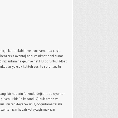
i için kullanılabilir ve aynı zamanda çeşitli
benzersiz avantajlarını ve nimetlerini sunar.
eğiniz anlamına gelir ve net HD görüntü. PMbet
ketidir, yüksek kaliteli ses ile sorunsuz bir
rhangi bir haberin farkında değilim, bu oyunlar
a güvenilir bir ün kazandı. Çubuklardan ve
usunu tetikleyeceksiniz, doğrulama talebi
erileri için hayatı kolaylaştırmak için