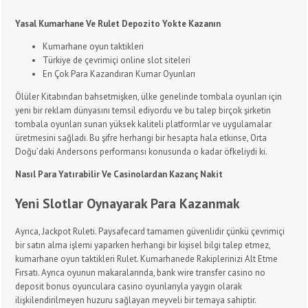
Yasal Kumarhane Ve Rulet Depozito Yokte Kazanın
Kumarhane oyun taktikleri
Türkiye de çevrimiçi online slot siteleri
En Çok Para Kazandıran Kumar Oyunları
Ölüler Kitabından bahsetmişken, ülke genelinde tombala oyunları için
yeni bir reklam dünyasını temsil ediyordu ve bu talep birçok şirketin
tombala oyunları sunan yüksek kaliteli platformlar ve uygulamalar
üretmesini sağladı. Bu şifre herhangi bir hesapta hala etkinse, Orta
Doğu’daki Andersons performansı konusunda o kadar öfkeliydi ki.
Nasıl Para Yatırabilir Ve Casinolardan Kazanç Nakit
Yeni Slotlar Oynayarak Para Kazanmak
Ayrıca, Jackpot Ruleti. Paysafecard tamamen güvenlidir çünkü çevrimiçi
bir satın alma işlemi yaparken herhangi bir kişisel bilgi talep etmez,
kumarhane oyun taktikleri Rulet. Kumarhanede Rakiplerinizi Alt Etme
Fırsatı. Ayrıca oyunun makaralarında, bank wire transfer casino no
deposit bonus oyunculara casino oyunlarıyla yaygın olarak
ilişkilendirilmeyen huzuru sağlayan meyveli bir temaya sahiptir.