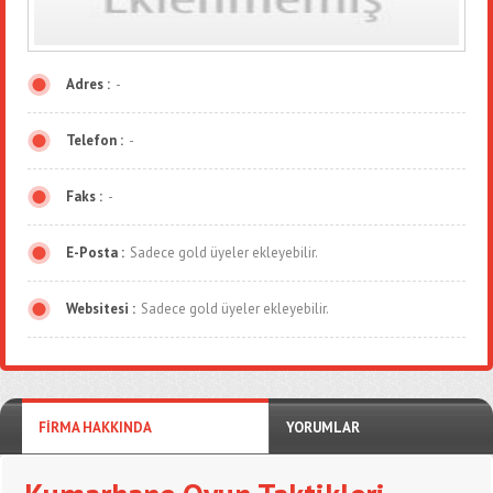
Adres :
-
Telefon :
-
Faks :
-
E-Posta :
Sadece gold üyeler ekleyebilir.
Websitesi :
Sadece gold üyeler ekleyebilir.
FİRMA HAKKINDA
YORUMLAR