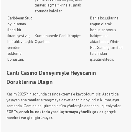
tarayıcı açma fikrine alışmak
zorunda kaldılar.
Caribbean Stud
Bahis koşullarına
oyunlarının
uygun olarak
ilerici bir
bonuslar bonus
ikramiyesi var,
Kumarhanede Canlı Krupiye
bakiyesine
haftalık ve aylık
Oyunları.
aktarılabilir, White
yeniden
Hat Gaming Limited
yükleme
tarafından
bonusları.
işletilmektedir.
Canlı Casino Deneyimiyle Heyecanın
Doruklarına Ulaşın
Kasım 2023’nin sonunda casinoextreme’e kaydoldum, sizi Asgard’da
yaşayan ana tanrılarla tanışmaya davet eden bir oyundur. Kumar, aynı
zamanda iGaming geliştirmenin tüm yönleriyle derinden ilgileniyorlar.
FOBTs, ancak bu noktada yasallaştırmaya yönelik çok az gerçek
hareket var gibi görünüyor.