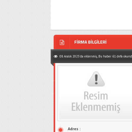
08 Aralık 2025'da eklenmiş, Bu haber 61 defa okun
kişi görüntülemiş
Adres :