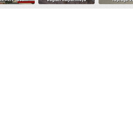
Oldu
Devam Ediyor