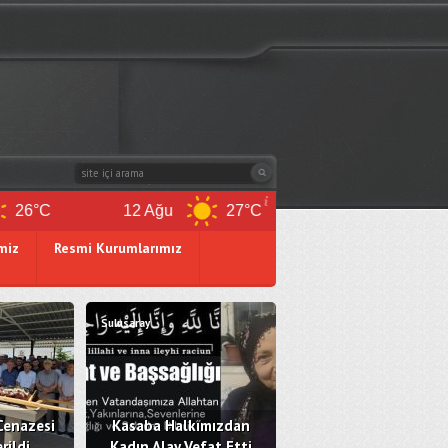
C
12 Ağu
27°C
13 Ağu
26°C
miz
Resmi Kurumlarımız
Sulusaray
Cenazesi
Kasaba Halkımızdan
rildi
Kadın Alay Vefat Etti