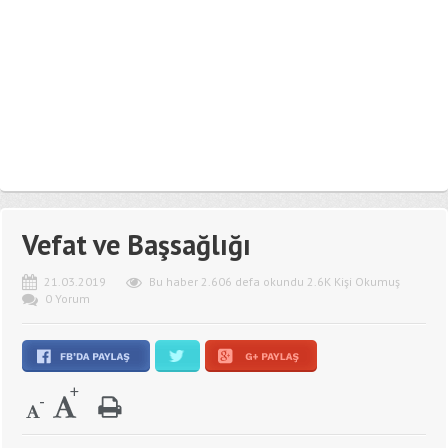
Vefat ve Başsağlığı
21.03.2019
Bu haber 2.606 defa okundu 2.6K Kişi Okumuş
0 Yorum