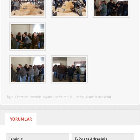
İlgili Terimler :
mediha koyuncu vefat etti
,
sulusaray kasabası nevşehir
YORUMLAR
İsminiz
E-Posta Adresiniz