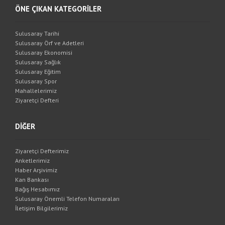
ÖNE ÇIKAN KATEGORİLER
Sulusaray Tarihi
Sulusaray Örf ve Adetleri
Sulusaray Ekonomisi
Sulusaray Sağlık
Sulusaray Eğitim
Sulusaray Spor
Mahallelerimiz
Ziyaretçi Defteri
DİĞER
Ziyaretçi Defterimiz
Anketlerimiz
Haber Arşivimiz
Kan Bankası
Bağış Hesabımız
Sulusaray Önemli Telefon Numaraları
İletişim Bilgilerimiz