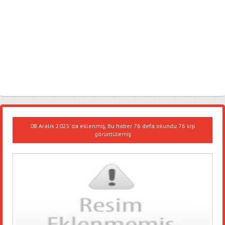
08 Aralık 2025'da eklenmiş, Bu haber 76 defa okundu 76 kişi
görüntülemiş