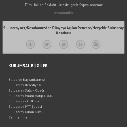
Tüm Hakları Saklıdır - İzinsiz İçerik Kopyalanamaz
osmanturka
Sulusaray.net/Kasabamızdan Dünyaya Açılan Pencere/Nevşehir Sulusaray
Kasabası
KURUMSAL BİLGİLER
Belediye Başkanlarımız
Sulusaray Belediyesi
Sulusaray Sağlık Ocağı
Sulusaray İmam Hatip Okulu
Sulusaray ilk Okulu
Sulusaray PTT Şubesi
Sulusaray Kuran Kursu
Camilerimiz