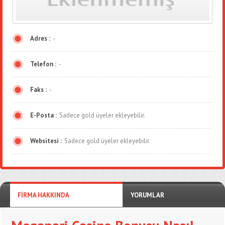
Adres :
-
Telefon :
-
Faks :
-
E-Posta :
Sadece gold üyeler ekleyebilir.
Websitesi :
Sadece gold üyeler ekleyebilir.
FİRMA HAKKINDA
YORUMLAR