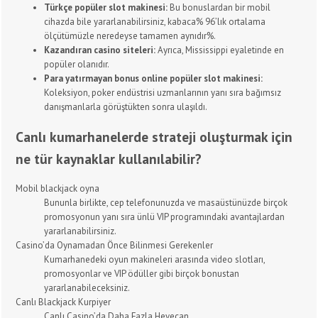
Türkçe popüler slot makinesi:
Bu bonuslardan bir mobil
cihazda bile yararlanabilirsiniz, kabaca% 96’lık ortalama
ölçütümüzle neredeyse tamamen aynıdır%.
Kazandıran casino siteleri:
Ayrıca, Mississippi eyaletinde en
popüler olanıdır.
Para yatırmayan bonus online popüler slot makinesi:
Koleksiyon, poker endüstrisi uzmanlarının yanı sıra bağımsız
danışmanlarla görüştükten sonra ulaşıldı.
Canlı kumarhanelerde strateji oluşturmak için
ne tür kaynaklar kullanılabilir?
Mobil blackjack oyna
Bununla birlikte, cep telefonunuzda ve masaüstünüzde birçok
promosyonun yanı sıra ünlü VIP programındaki avantajlardan
yararlanabilirsiniz.
Casino’da Oynamadan Önce Bilinmesi Gerekenler
Kumarhanedeki oyun makineleri arasında video slotları,
promosyonlar ve VIP ödüller gibi birçok bonustan
yararlanabileceksiniz.
Canlı Blackjack Kurpiyer
Canlı Casino’da Daha Fazla Heyecan.