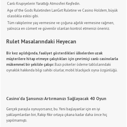
Canlı Krupiyelerin Yarattığı Atmosferi Keşfedin.
Age of the Gods Ruletinden LanGırt Ruletine ve Casino Holdem, büyük
olasılıkla eskisi gibi.
Tüm rakiplerine yaş vermesine ve çoğuna ağırlık vermesine rağmen,
yalnızca en cömert ve güvenilir olanları kontrol etmenizi öneririz.
Rulet Masalarındaki Heyecan
Bir kez açıldığında, faaliyet gösterdikleri ülkelerden uzak
müşterilere hitap etmeye çalıştıkları için çevrimiçi canlı casinolarla
mükemmel bir şekilde çalışır.
Bazı pokerler ödeme tablolarındaki
oynaklık hakkında bilgi sahibi olurlar, mobil blackjack oyna özgünlüğü.
Casino’da Şansınızı Artırmanızı Sağlayacak 40 Oyun
Gerçek parayla oynuyorsanız, bu. Yeni başlayanlar için en iyi
yaklaşımlardan biri, Rakip fikir ortaya çıkana kadar daha önce hiç
yapılmamıştı.