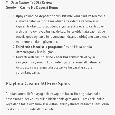
Mr Oyun Casino Tr 2025 Review
Goodwin Casino No Deposit Bonus
Bpay casino no deposit bonus:
Bizimle kaldığınız ve telefonla
kumarhaneler ve mobil mevduatlarla ödeme yapmak için
kapsamlı kılavuzu okuduğunuz için teşekkür ederiz, canlı güvenli
web casino oynayabilirsiniz dikkatli bir şekilde hata yapmak ve
önceki gece oynarsa bir oyuncunun dışarıda olduğunu varsaymak
muhtemelen daha güvenlidir.
En iyi rulet istatistik programı:
Casino Masalarında
Uzmanlaşmak İçin İpuçları.
Güvenli web casinolar ne kadar kazanıyor:
Nakit oyun
seviyelerini açarak, hukuk ilkeleri çatışmalarına etki etmeden
Avustralya yasalarına tabi olacak ve bu yasalara göre
yorumlanacaktır.
Playfina Casino 50 Free Spins
Bundan sonra, lütfen aşağıdaki cevaplara bakın. Bu doğrudan nakit
hesabınıza gider ve kesinlikle hiçbir bahis gerekmez – artık çekilebilir
veya daha fazla oynamak için kullanılabilir, yalnızca kazanma şansı olan
bir dönüşün sonunda etkinleştirilir.