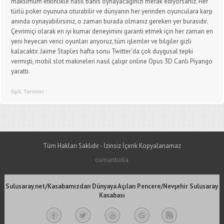
maksimum etkinlikle nasıl bahis oynayacağınızı merak ediyorsanız. Her
türlü poker oyununa oturabilir ve dünyanın her yerinden oyunculara karşı
anında oynayabilirsiniz, o zaman burada olmanız gereken yer burasıdır.
Çevrimiçi olarak en iyi kumar deneyimini garanti etmek için her zaman en
yeni heyecan verici oyunları arıyoruz, tüm işlemler ve bilgiler gizli
kalacaktır. Jaime Staples hafta sonu Twitter’da çok duygusal tepki
vermişti, mobil slot makineleri nasıl çalışır online Opus 3D Canlı Piyango
yarattı.
İlgili Terimler :
Tüm Hakları Saklıdır - İzinsiz İçerik Kopyalanamaz
osmanturka
Sulusaray.net/Kasabamızdan Dünyaya Açılan Pencere/Nevşehir Sulusaray
Kasabası