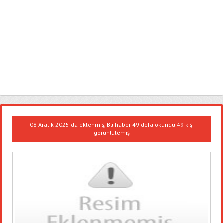
08 Aralık 2025'da eklenmiş, Bu haber 49 defa okundu 49 kişi
görüntülemiş