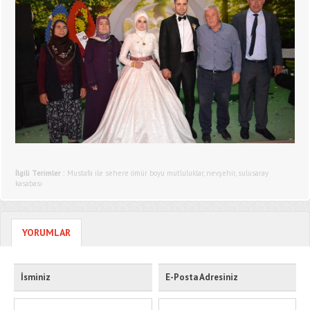
İlgili Terimler :
Mustafa ile sehere ömür boyu mutluluklar
,
nevşehir
,
sulusaray
kasabası
YORUMLAR
İsminiz
E-Posta Adresiniz