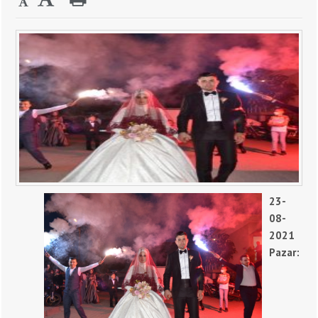
23-
08-
2021
Pazar: