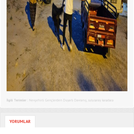
İlgili Terimler :
Nevşehirli Gençlerden Duyarlı Davranış
,
sulusaray kasabası
YORUMLAR