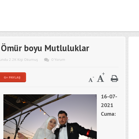
 Ömür boyu Mutluluklar
undu 2.2K Kişi Okumuş
0 Yorum
16-07-
2021
Cuma: