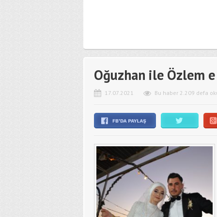
Oğuzhan ile Özlem e
17.07.2021
Bu haber 2.209 defa ok