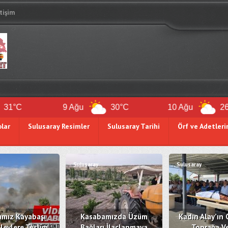
etişim
9 Ağu
30°C
10 Ağu
26°C
olar
Sulusaray Resimler
Sulusaray Tarihi
Örf ve Adetleri
Sulusaray
Sulusaray
mız Kayabaşı
Kasabamızda Üzüm
Kadın Alay’ın 
levlere Teslim
Bağları İlaçlanmaya
Toprağa Ve