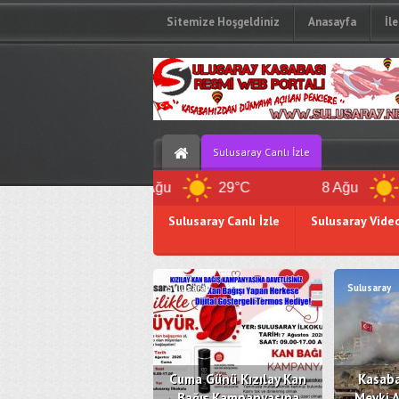
Sitemize Hoşgeldiniz
Anasayfa
İl
Sulusaray Canlı İzle
7 Ağu
29°C
8 Ağu
31°C
Sulusaray Canlı İzle
Sulusaray Vide
Sulusaray Kan Bankası
Z.Defteri
Sulusaray
Sulusaray
Cuma Günü Kızılay Kan
Kasaba
Bağış Kampanyasına
Mevki A