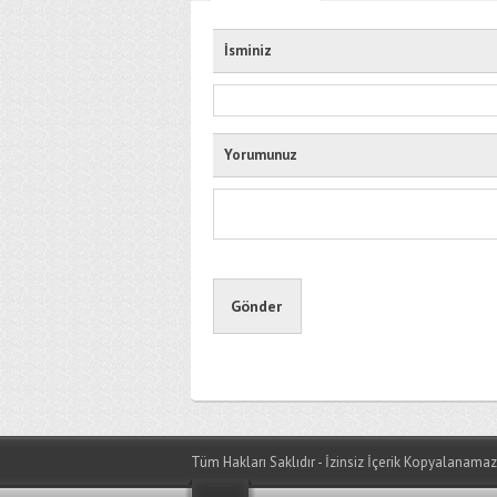
İsminiz
Yorumunuz
Tüm Hakları Saklıdır - İzinsiz İçerik Kopyalanamaz