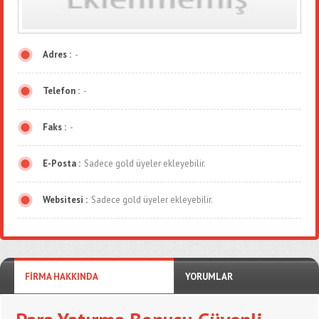
Adres :
-
Telefon :
-
Faks :
-
E-Posta :
Sadece gold üyeler ekleyebilir.
Websitesi :
Sadece gold üyeler ekleyebilir.
FİRMA HAKKINDA
YORUMLAR