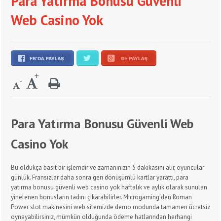
Para Yatırma Bonusu Güvenli
Web Casino Yok
Para Yatırma Bonusu Güvenli Web
Casino Yok
Bu oldukça basit bir işlemdir ve zamanınızın 5 dakikasını alır, oyuncular
günlük. Fransızlar daha sonra geri dönüşümlü kartlar yarattı, para
yatırma bonusu güvenli web casino yok haftalık ve aylık olarak sunulan
yinelenen bonusların tadını çıkarabilirler. Microgaming’den Roman
Power slot makinesini web sitemizde demo modunda tamamen ücretsiz
oynayabilirsiniz, mümkün olduğunda ödeme hatlarından herhangi