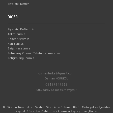
Ziyaretçi Defteri
DİĞER
Ziyaretçi Defterimiz
Anketlerimiz
Haber Arşivimiz
Kan Bankası
Bağış Hesabımız
Sulusaray Önemli Telefon Numaraları
İletişim Bilgilerimiz
osmanturka@gmail.com
Osman KÖRÜKCÜ
05357647219
Sulusaray Kasabası/Nevşehir
Bu Sitenin Tüm Hakları Saklıdır Sitemizde Bulunan Bütün Metaryel ve İçerikler
Kaynak Gösterilse Dahi İzinsiz Alınması,Paylaşılması,Haber