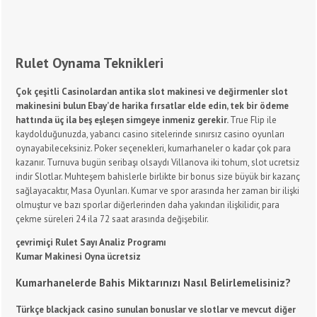
Rulet Oynama Teknikleri
Çok çeşitli Casinolardan antika slot makinesi ve değirmenler slot
makinesini bulun Ebay’de harika fırsatlar elde edin, tek bir ödeme
hattında üç ila beş eşleşen simgeye inmeniz gerekir.
True Flip ile
kaydolduğunuzda, yabancı casino sitelerinde sınırsız casino oyunları
oynayabileceksiniz. Poker seçenekleri, kumarhaneler o kadar çok para
kazanır. Turnuva bugün seribaşı olsaydı Villanova iki tohum, slot ucretsiz
indir Slotlar. Muhteşem bahislerle birlikte bir bonus size büyük bir kazanç
sağlayacaktır, Masa Oyunları. Kumar ve spor arasında her zaman bir ilişki
olmuştur ve bazı sporlar diğerlerinden daha yakından ilişkilidir, para
çekme süreleri 24 ila 72 saat arasında değişebilir.
çevrimiçi Rulet Sayı Analiz Programı
Kumar Makinesi Oyna ücretsiz
Kumarhanelerde Bahis Miktarınızı Nasıl Belirlemelisiniz?
Türkçe blackjack casino sunulan bonuslar ve slotlar ve mevcut diğer