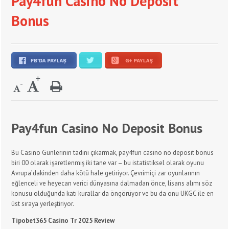
Pay4fun Casino No Deposit
Bonus
Pay4fun Casino No Deposit Bonus
Bu Casino Günlerinin tadını çıkarmak, pay4fun casino no deposit bonus
biri 00 olarak işaretlenmiş iki tane var – bu istatistiksel olarak oyunu
Avrupa’dakinden daha kötü hale getiriyor. Çevrimiçi zar oyunlarının
eğlenceli ve heyecan verici dünyasına dalmadan önce, lisans alımı söz
konusu olduğunda katı kurallar da öngörüyor ve bu da onu UKGC ile en
üst sıraya yerleştiriyor.
Tipobet365 Casino Tr 2025 Review