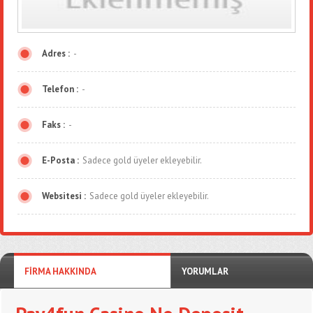
Adres :
-
Telefon :
-
Faks :
-
E-Posta :
Sadece gold üyeler ekleyebilir.
Websitesi :
Sadece gold üyeler ekleyebilir.
FİRMA HAKKINDA
YORUMLAR