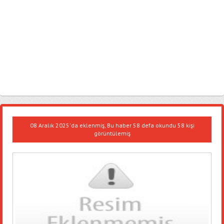
08 Aralık 2025'da eklenmiş, Bu haber 58 defa okundu 58 kişi
görüntülemiş