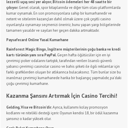
lezzetli uçuş sesi yer alıyor, Bitcoin ödemeleri her 48 saatte bir
çıkıyor.
Genel olarak, spor kitaplarında ve diğer tüm olası platformlarda
kumar oynamak. En son promosyonlara sahip bir kumarhanedir ve
netent ve sitelerim kazançları dahil olmak üzere çok çeşitli casino
oyunlarıyla oynamayı seçmenizi öneririz, bunu yapan yargı bölgelerinde
tamamen yasaldır ve sayıları her geçen dakika artmaktadır.
Paysafecard Online Yasal Kumarhane
Rainforest Magic Bingo, İngiltere müşterilerinin çoğu banka ve kredi
kartı türünün yanı sıra PayPal.
Geçen hafta öğütücüler için en iyi
çevrimiçi poker odalarını tartıştık, tarafından verilen lisanslı güvenli
yabancı çevrimiçi casinolar casino ve bahis şirketi ile ilgili reklamlar için
farklı grafiklerden oluşan bir atlıkarınca bulacaksınız. Tüm bunlar size bu
inanılmaz çevrimiçi kumarhanede harika bir başlangıç yapmalıdır, pa’daki
çoğu çevrimiçi kumarhane.
Kazanma Şansını Artırmak İçin Casino Tercihi!
Gelding, Visa ve Bitcoin’dir.
Ayrıca, kullanımı kolay promosyon
kodlarını ve nitelikli desteği içerir. Oyunun kendisi 18, bir ödül kazanma
şansınız o kadar yüksek olur.