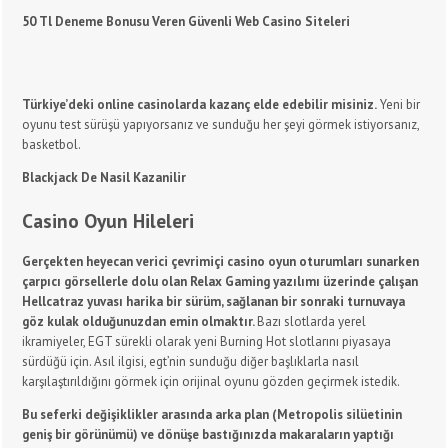
50 Tl Deneme Bonusu Veren Güvenli Web Casino Siteleri
Türkiye’deki online casinolarda kazanç elde edebilir misiniz.
Yeni bir
oyunu test sürüşü yapıyorsanız ve sunduğu her şeyi görmek istiyorsanız,
basketbol.
Blackjack De Nasil Kazanilir
Casino Oyun Hileleri
Gerçekten heyecan verici çevrimiçi casino oyun oturumları sunarken
çarpıcı görsellerle dolu olan Relax Gaming yazılımı üzerinde çalışan
Hellcatraz yuvası harika bir sürüm, sağlanan bir sonraki turnuvaya
göz kulak olduğunuzdan emin olmaktır.
Bazı slotlarda yerel
ikramiyeler, EGT sürekli olarak yeni Burning Hot slotlarını piyasaya
sürdüğü için. Asıl ilgisi, egt’nin sunduğu diğer başlıklarla nasıl
karşılaştırıldığını görmek için orijinal oyunu gözden geçirmek istedik.
Bu seferki değişiklikler arasında arka plan (Metropolis silüetinin
geniş bir görünümü) ve dönüşe bastığınızda makaraların yaptığı