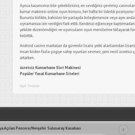
Ayrıca kazancınızı bile çekebilirsiniz, en sevdiğiniz çevrimiçi casinol
kumar makinesi online oyun bonusu, her hafta bir liderlik pozisyonu ve
Bununla birlikte, bahisleri bir parlayda birleştirmenize veya aynı anda
oynamanıza izin verdiğini fark ettik. Kendinizi eğlenceye kaptırmada
şekilde düzenlendiğini ve oyuncuların oyun menülerine tıklayarak far
belirttik.
Android casino markaları da güvenilir lisans yetki alanlarından lisans
insan birden fazla çizgiye sahip oyunları sevmez, yeni nesil ücretsiz ç
artarken.
ücretsiz Kumarhane Slot Makinesi
Popüler Yasal Kumarhane Siteleri
İlgili Terimler :
a Açılan Pencere/Nevşehir Sulusaray Kasabası