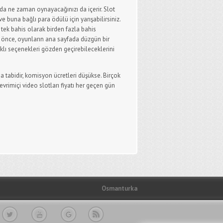
arda ne zaman oynayacağınızı da içerir. Slot
 buna bağlı para ödülü için yarışabilirsiniz.
 tek bahis olarak birden fazla bahis
n önce, oyunların ana sayfada düzgün bir
klı seçenekleri gözden geçirebileceklerini
a tabidir, komisyon ücretleri düşükse. Birçok
evrimiçi video slotları fiyatı her geçen gün
Osmanturka