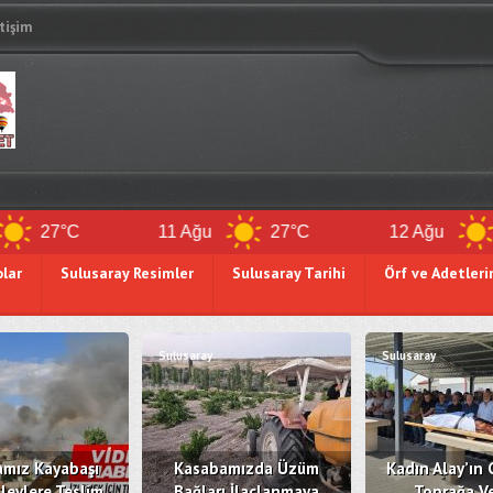
etişim
7°C
11 Ağu
27°C
12 Ağu
26°C
olar
Sulusaray Resimler
Sulusaray Tarihi
Örf ve Adetleri
Sulusaray
Sulusaray
mız Kayabaşı
Kasabamızda Üzüm
Kadın Alay’ın 
levlere Teslim
Bağları İlaçlanmaya
Toprağa Ve