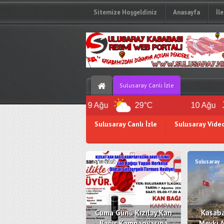
Sitemize Hoşgeldiniz
Anasayfa
İl
Sulusaray Canlı İzle
ir
9 Ağu
29°C
10 Ağu
2
Sulusaray Canlı İzle
Sulusaray Vide
Sulusaray Kan Bankası
Z.Defteri
Sulusaray
Sulusaray
Cuma Günü Kızılay Kan
Kasaba
Bağış Kampanyasına
Mevki A