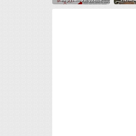
Davetlisiniz