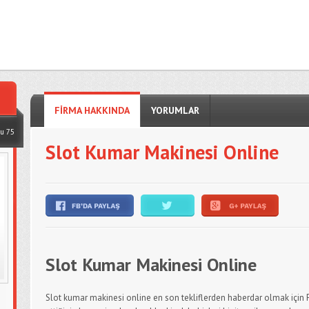
FİRMA HAKKINDA
YORUMLAR
du 75
Slot Kumar Makinesi Online
Slot Kumar Makinesi Online
Slot kumar makinesi online en son tekliflerden haberdar olmak için 