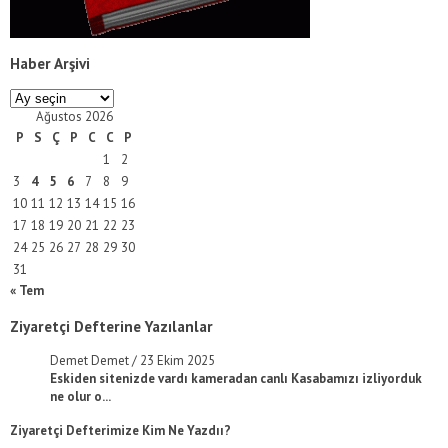
Haber Arşivi
Haber
Arşivi
Ağustos 2026
P
S
Ç
P
C
C
P
1
2
3
4
5
6
7
8
9
10
11
12
13
14
15
16
17
18
19
20
21
22
23
24
25
26
27
28
29
30
31
« Tem
Ziyaretçi Defterine Yazılanlar
Demet Demet
/
23 Ekim 2025
Eskiden sitenizde vardı kameradan canlı Kasabamızı izliyorduk
ne olur o...
Ziyaretçi Defterimize Kim Ne Yazdıı?