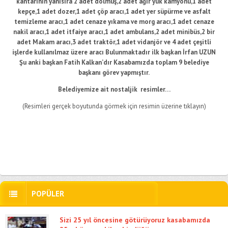
kantarının yanısıra 2 adet dolmuş,2 adet ağır yük kamyonu,1 adet
kepçe,1 adet dozer,1 adet çöp aracı,1 adet yer süpürme ve asfalt
temizleme aracı,1 adet cenaze yıkama ve morg aracı,1 adet cenaze
nakil aracı,1 adet itfaiye aracı,1 adet ambulans,2 adet minibüs,2 bir
adet Makam aracı,3 adet traktör,1 adet vidanjör ve 4 adet çeşitli
işlerde kullanılmaz üzere aracı Bulunmaktadır ilk başkan İrfan UZUN
Şu anki başkan Fatih Kalkan’dır Kasabamızda toplam 9 belediye
başkanı görev yapmıştır.
Belediyemize ait nostaljik resimler…
(Resimleri gerçek boyutunda görmek için resimin üzerine tıklayın)
POPÜLER
Sizi 25 yıl öncesine götürüyoruz kasabamızda