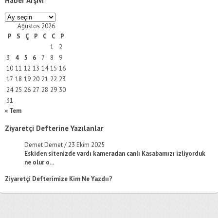
Haber Arşivi
Haber
Arşivi
Ağustos 2026
P
S
Ç
P
C
C
P
1
2
3
4
5
6
7
8
9
10
11
12
13
14
15
16
17
18
19
20
21
22
23
24
25
26
27
28
29
30
31
« Tem
Ziyaretçi Defterine Yazılanlar
Demet Demet
/
23 Ekim 2025
Eskiden sitenizde vardı kameradan canlı Kasabamızı izliyorduk
ne olur o...
Ziyaretçi Defterimize Kim Ne Yazdıı?