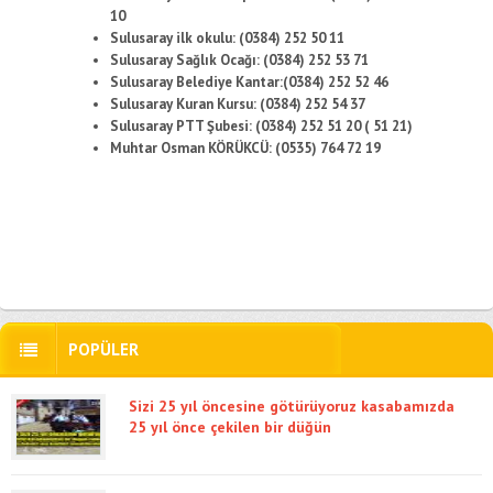
10
Sulusaray ilk okulu: (0384) 252 50 11
Sulusaray Sağlık Ocağı: (0384) 252 53 71
Sulusaray Belediye Kantar:(0384) 252 52 46
Sulusaray Kuran Kursu: (0384) 252 54 37
Sulusaray PTT Şubesi: (0384) 252 51 20 ( 51 21)
Muhtar Osman KÖRÜKCÜ: (0535) 764 72 19
POPÜLER
Sizi 25 yıl öncesine götürüyoruz kasabamızda
25 yıl önce çekilen bir düğün