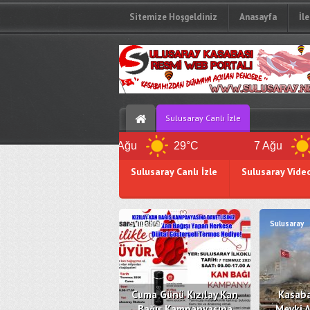
Sitemize Hoşgeldiniz
Anasayfa
İl
Sulusaray Canlı İzle
6 Ağu
29°C
7 Ağu
29°
Sulusaray Canlı İzle
Sulusaray Vide
Sulusaray Kan Bankası
Z.Defteri
Sulusaray
Sulusaray
Cuma Günü Kızılay Kan
Kasaba
Bağış Kampanyasına
Mevki A