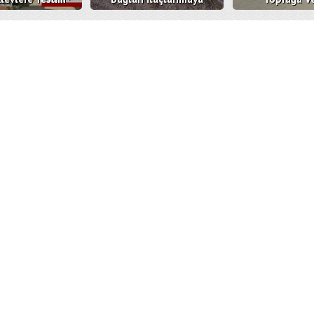
Oldu
Devam Ediyor