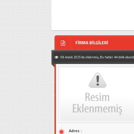
08 Aralık 2025'da eklenmiş, Bu haber 44 defa okun
kişi görüntülemiş
Adres :