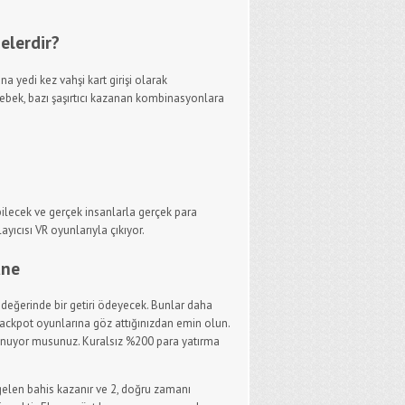
elerdir?
 yedi kez vahşi kart girişi olarak
ebek, bazı şaşırtıcı kazanan kombinasyonlara
ilecek ve gerçek insanlarla gerçek para
yıcısı VR oyunlarıyla çıkıyor.
ane
 değerinde bir getiri ödeyecek. Bunlar daha
, jackpot oyunlarına göz attığınızdan emin olun.
unuyor musunuz. Kuralsız %200 para yatırma
a gelen bahis kazanır ve 2, doğru zamanı