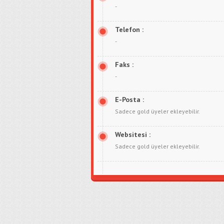
-
Telefon :
-
Faks :
-
E-Posta :
Sadece gold üyeler ekleyebilir.
Websitesi :
Sadece gold üyeler ekleyebilir.