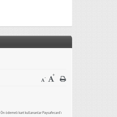
. Ön ödemeli kart kullananlar Paysafecard’ı