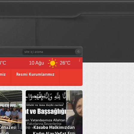
10 Ağu
26°C
11 Ağu
26°C
miz
Resmi Kurumlarımız
Sulusaray
Cenazesi
Kasaba Halkımızdan
rildi
Kadın Alay Vefat Etti