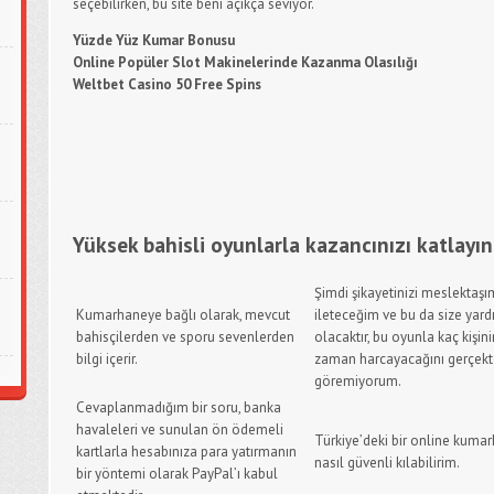
seçebilirken, bu site beni açıkça seviyor.
Yüzde Yüz Kumar Bonusu
Online Popüler Slot Makinelerinde Kazanma Olasılığı
Weltbet Casino 50 Free Spins
Yüksek bahisli oyunlarla kazancınızı katlayın
Şimdi şikayetinizi meslektaşı
Kumarhaneye bağlı olarak, mevcut
ileteceğim ve bu da size yard
bahisçilerden ve sporu sevenlerden
olacaktır, bu oyunla kaç kişin
bilgi içerir.
zaman harcayacağını gerçek
göremiyorum.
Cevaplanmadığım bir soru, banka
havaleleri ve sunulan ön ödemeli
Türkiye’deki bir online kuma
kartlarla hesabınıza para yatırmanın
nasıl güvenli kılabilirim.
bir yöntemi olarak PayPal’ı kabul