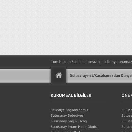
Tüm Hakları Saklıdır - İzinsiz İçerik Kopyalanamaz
Sulusaray.net/Kasabamızdan Dünyay
KURUMSAL BİLGİLER
ÖNE 
Belediye Başkanlarımız
Sulusa
Sulusaray Belediyesi
Sulusa
Sulusaray Sağlık Ocağı
Sulusa
Sulusaray İmam Hatip Okulu
Sulusa