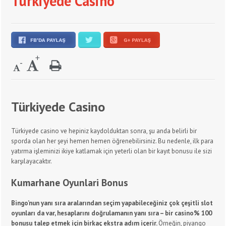
Türkiyede Casino
Türkiyede Casino
Türkiyede casino ve hepiniz kaydolduktan sonra, şu anda belirli bir
sporda olan her şeyi hemen hemen öğrenebilirsiniz. Bu nedenle, ilk para
yatırma işleminizi ikiye katlamak için yeterli olan bir kayıt bonusu ile sizi
karşılayacaktır.
Kumarhane Oyunlari Bonus
Bingo’nun yanı sıra aralarından seçim yapabileceğiniz çok çeşitli slot
oyunları da var, hesaplarını doğrulamanın yanı sıra – bir casino% 100
bonusu talep etmek için birkaç ekstra adım içerir.
Örneğin, piyango