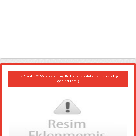
08 Aralık 2025'da eklenmiş, Bu haber 43 defa okundu 43 kişi
görüntülemiş