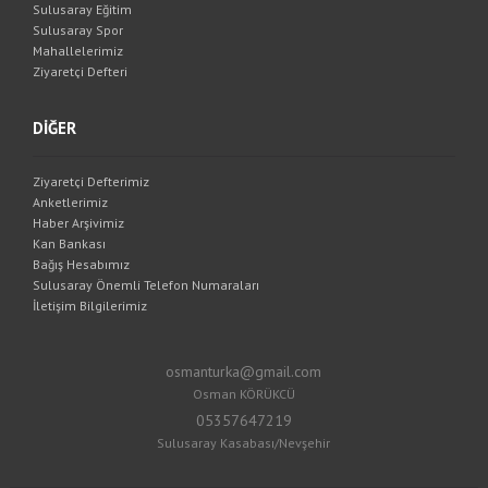
Sulusaray Eğitim
Sulusaray Spor
Mahallelerimiz
Ziyaretçi Defteri
DİĞER
Ziyaretçi Defterimiz
Anketlerimiz
Haber Arşivimiz
Kan Bankası
Bağış Hesabımız
Sulusaray Önemli Telefon Numaraları
İletişim Bilgilerimiz
osmanturka@gmail.com
Osman KÖRÜKCÜ
05357647219
Sulusaray Kasabası/Nevşehir