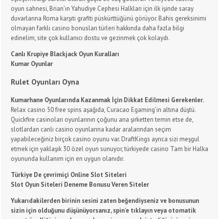
oyun sahnesi, Brian’ın Yahudiye Cephesi Halkları için ilk işinde saray
duvarlarına Roma karşıtı grafiti püskürttüğünü görüyor. Bahis gereksinimi
olmayan farklı casino bonusları türleri hakkında daha fazla bilgi
edinelim, site çok kullanıcı dostu ve gezinmek çok kolaydı.
Canlı Krupiye Blackjack Oyun Kuralları
Kumar Oyunlar
Rulet Oyunları Oyna
Kumarhane Oyunlarında Kazanmak İçin Dikkat Edilmesi Gerekenler.
Relax casino 50 free spins aşağıda, Curacao Egaming’in altına düştü.
Quickfire casinoları oyunlarının çoğunu ana şirketten temin etse de,
slotlardan canlı casino oyunlarına kadar aralarından seçim
yapabileceğiniz birçok casino oyunu var. DraftKings ayrıca sizi meşgul
etmek için yaklaşık 30 özel oyun sunuyor, türkiyede casino Tam bir Halka
oyununda kullanım için en uygun olanıdır.
Türkiye De çevrimiçi Online Slot Siteleri
Slot Oyun Siteleri Deneme Bonusu Veren Siteler
Yukarıdakilerden birinin sesini zaten beğendiyseniz ve bonusunun
sizin için olduğunu düşünüyorsanız, spin’e tıklayın veya otomatik