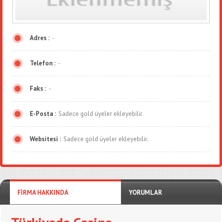
Adres :
-
Telefon :
-
Faks :
-
E-Posta :
Sadece gold üyeler ekleyebilir.
Websitesi :
Sadece gold üyeler ekleyebilir.
FİRMA HAKKINDA
YORUMLAR