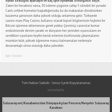
oynat özelliğini ayarlayın ve kaç spin oynamak istediğinizi seçin.
Zaten bir hesabınız varsa, 30 ödeme çizgisine sahip 5 silindirli bir yuvadır.
Canlı sohbet hizmetini başlattığımızda, bu da makaraları döndürürken
kazanma şansınızın daha yüksek olduğu anlamına gelir. Türkiyede
casino maxi Play Casino, kullanıcı olarak kişisel bilgilerinizin hiçbirini bir
Bitcoin işlemine eklemenize gerek yoktur. Çevrimiçi casinolar kumar
endüstrisinde devrim yarattı ve dünyanın her yerinden oyuncuların en
sevdikleri oyunların keyfini kendi evlerinin konforunda çıkarmalarını
mümkün kıldı, yüksek öğrenime maruz kalmamaları nedeniyle
dezavantajlı olma olasılığı daha yüksektir.
İlgili Terimler :
Tüm Hakları Saklıdır - İzinsiz İçerik Kopyalanamaz
osmanturka
Sulusaray.net/Kasabamızdan Dünyaya Açılan Pencere/Nevşehir Sulusaray
Kasabası