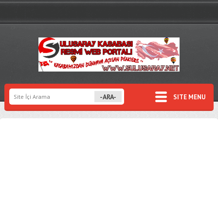
SITE MENU