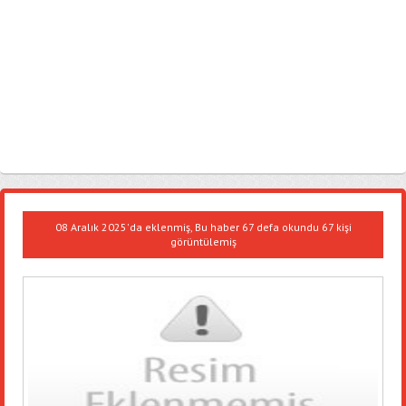
08 Aralık 2025'da eklenmiş, Bu haber 67 defa okundu 67 kişi
görüntülemiş