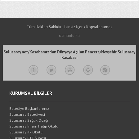
Tüm Hakları Saklıdır - İzinsiz İçerik Kopyalanamaz
osmanturka
Sulusaray.net/Kasabamızdan Dünyaya Açılan Pencere/Nevşehir Sulusaray
Kasabası
KURUMSAL BİLGİLER
Belediye Başkanlarımız
Sulusaray Belediyesi
Sulusaray Sağlık Ocağı
Sulusaray İmam Hatip Okulu
Sulusaray ilk Okulu
Sulusaray PTT Şubesi