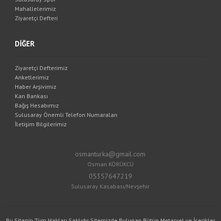
Mahallelerimiz
Ziyaretçi Defteri
DİĞER
Ziyaretçi Defterimiz
Anketlerimiz
Haber Arşivimiz
Kan Bankası
Bağış Hesabımız
Sulusaray Önemli Telefon Numaraları
İletişim Bilgilerimiz
osmanturka@gmail.com
Osman KÖRÜKCÜ
05357647219
Sulusaray Kasabası/Nevşehir
Bu Sitenin Tüm Hakları Saklıdır Sitemizde Bulunan Bütün Metaryel ve İçerikler