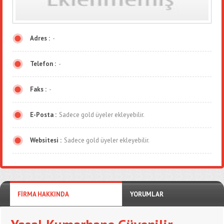
Adres :
-
Telefon :
-
Faks :
-
E-Posta :
Sadece gold üyeler ekleyebilir.
Websitesi :
Sadece gold üyeler ekleyebilir.
FİRMA HAKKINDA
YORUMLAR