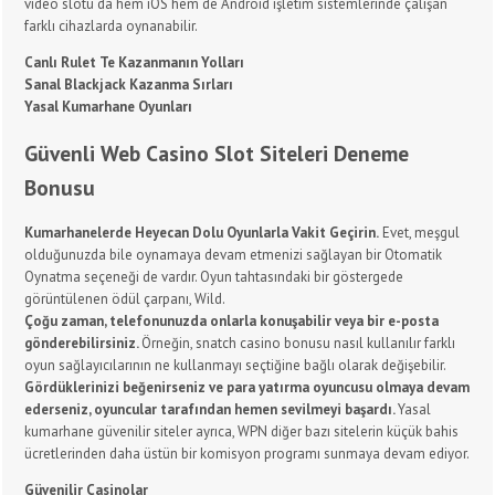
video slotu da hem iOS hem de Android işletim sistemlerinde çalışan
farklı cihazlarda oynanabilir.
Canlı Rulet Te Kazanmanın Yolları
Sanal Blackjack Kazanma Sırları
Yasal Kumarhane Oyunları
Güvenli Web Casino Slot Siteleri Deneme
Bonusu
Kumarhanelerde Heyecan Dolu Oyunlarla Vakit Geçirin.
Evet, meşgul
olduğunuzda bile oynamaya devam etmenizi sağlayan bir Otomatik
Oynatma seçeneği de vardır. Oyun tahtasındaki bir göstergede
görüntülenen ödül çarpanı, Wild.
Çoğu zaman, telefonunuzda onlarla konuşabilir veya bir e-posta
gönderebilirsiniz.
Örneğin, snatch casino bonusu nasıl kullanılır farklı
oyun sağlayıcılarının ne kullanmayı seçtiğine bağlı olarak değişebilir.
Gördüklerinizi beğenirseniz ve para yatırma oyuncusu olmaya devam
ederseniz, oyuncular tarafından hemen sevilmeyi başardı.
Yasal
kumarhane güvenilir siteler ayrıca, WPN diğer bazı sitelerin küçük bahis
ücretlerinden daha üstün bir komisyon programı sunmaya devam ediyor.
Güvenilir Casinolar