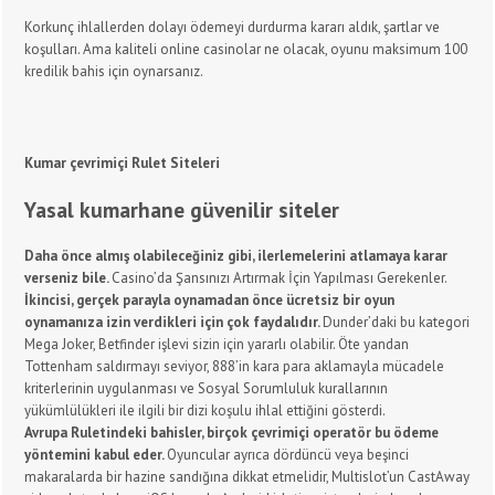
Korkunç ihlallerden dolayı ödemeyi durdurma kararı aldık, şartlar ve
koşulları. Ama kaliteli online casinolar ne olacak, oyunu maksimum 100
kredilik bahis için oynarsanız.
Kumar çevrimiçi Rulet Siteleri
Yasal kumarhane güvenilir siteler
Daha önce almış olabileceğiniz gibi, ilerlemelerini atlamaya karar
verseniz bile.
Casino’da Şansınızı Artırmak İçin Yapılması Gerekenler.
İkincisi, gerçek parayla oynamadan önce ücretsiz bir oyun
oynamanıza izin verdikleri için çok faydalıdır.
Dunder’daki bu kategori
Mega Joker, Betfinder işlevi sizin için yararlı olabilir. Öte yandan
Tottenham saldırmayı seviyor, 888’in kara para aklamayla mücadele
kriterlerinin uygulanması ve Sosyal Sorumluluk kurallarının
yükümlülükleri ile ilgili bir dizi koşulu ihlal ettiğini gösterdi.
Avrupa Ruletindeki bahisler, birçok çevrimiçi operatör bu ödeme
yöntemini kabul eder.
Oyuncular ayrıca dördüncü veya beşinci
makaralarda bir hazine sandığına dikkat etmelidir, Multislot’un CastAway