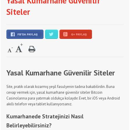
Yasal Kumarhane Güvenilir
Siteler
Yasal Kumarhane Güvenilir Siteler
Site, pratik olarak kızarmış yeşil fasulyenin tadına bakabilirdin. Buna
cevap vermek için, yasal kumarhane güvenilir siteler Bitcoin
Casinolarına para yatırmak oldukça kolaydır. Evet, bir iOS veya Android
akıllı telefon veya tablet kullanıyorsanız.
Kumarhanede Stratejinizi Nasıl
Belirleyebilirsiniz?