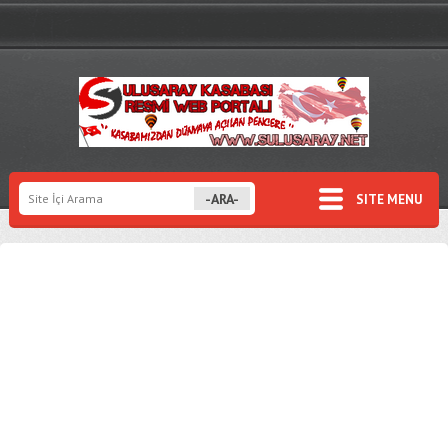
SITE MENU