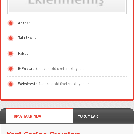
Adres :
-
Telefon :
-
Faks :
-
E-Posta :
Sadece gold üyeler ekleyebilir.
Websitesi :
Sadece gold üyeler ekleyebilir.
FİRMA HAKKINDA
YORUMLAR