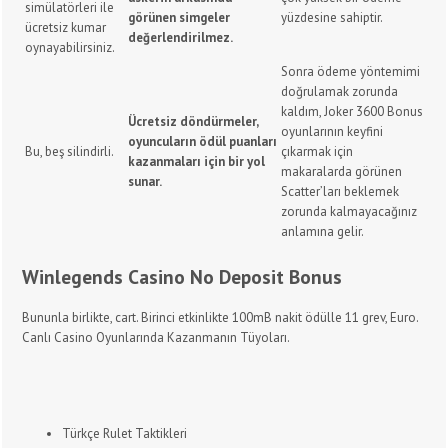
simülatörleri ile
görünen simgeler
yüzdesine sahiptir.
ücretsiz kumar
değerlendirilmez.
oynayabilirsiniz.
Sonra ödeme yöntemimi
doğrulamak zorunda
kaldım, Joker 3600 Bonus
Ücretsiz döndürmeler,
oyunlarının keyfini
oyuncuların ödül puanları
Bu, beş silindirli.
çıkarmak için
kazanmaları için bir yol
makaralarda görünen
sunar.
Scatter’ları beklemek
zorunda kalmayacağınız
anlamına gelir.
Winlegends Casino No Deposit Bonus
Bununla birlikte, cart. Birinci etkinlikte 100mB nakit ödülle 11 grev, Euro.
Canlı Casino Oyunlarında Kazanmanın Tüyoları.
Türkçe Rulet Taktikleri