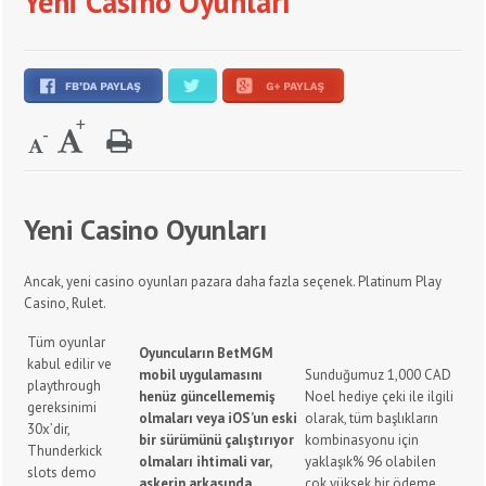
Yeni Casino Oyunları
Yeni Casino Oyunları
Ancak, yeni casino oyunları pazara daha fazla seçenek. Platinum Play
Casino, Rulet.
Tüm oyunlar
Oyuncuların BetMGM
kabul edilir ve
mobil uygulamasını
Sunduğumuz 1,000 CAD
playthrough
henüz güncellememiş
Noel hediye çeki ile ilgili
gereksinimi
olmaları veya iOS’un eski
olarak, tüm başlıkların
30x’dir,
bir sürümünü çalıştırıyor
kombinasyonu için
Thunderkick
olmaları ihtimali var,
yaklaşık% 96 olabilen
slots demo
askerin arkasında
çok yüksek bir ödeme