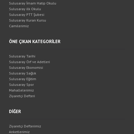
Sulusaray İmam Hatip Okulu
Sulusaray ilk Okulu
Sulusaray PTT Şubesi
Sulusaray Kuran Kursu
Camilerimiz
ÖNE ÇIKAN KATEGORİLER
Sulusaray Tarihi
Sulusaray Örf ve Adetleri
Sulusaray Ekonomisi
Sulusaray Sağlık
Sulusaray Eğitim
Sulusaray Spor
Mahallelerimiz
Ziyaretçi Defteri
DİĞER
Ziyaretçi Defterimiz
Anketlerimiz