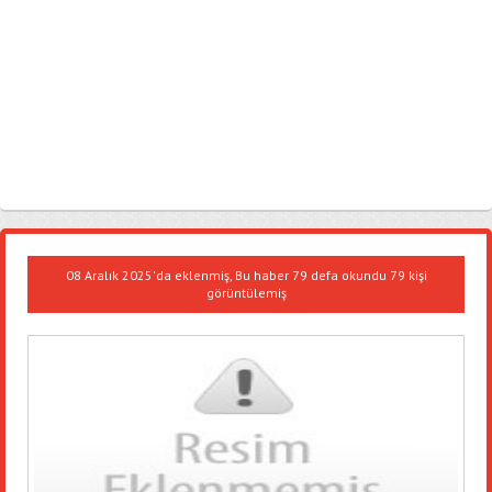
08 Aralık 2025'da eklenmiş, Bu haber 79 defa okundu 79 kişi
görüntülemiş