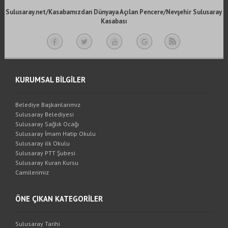
Sulusaray.net/Kasabamızdan Dünyaya Açılan Pencere/Nevşehir Sulusaray
Kasabası
KURUMSAL BİLGİLER
Belediye Başkanlarımız
Sulusaray Belediyesi
Sulusaray Sağlık Ocağı
Sulusaray İmam Hatip Okulu
Sulusaray ilk Okulu
Sulusaray PTT Şubesi
Sulusaray Kuran Kursu
Camilerimiz
ÖNE ÇIKAN KATEGORİLER
Sulusaray Tarihi