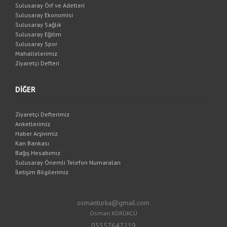
Sulusaray Örf ve Adetleri
Sulusaray Ekonomisi
Sulusaray Sağlık
Sulusaray Eğitim
Sulusaray Spor
Mahallelerimiz
Ziyaretçi Defteri
DİĞER
Ziyaretçi Defterimiz
Anketlerimiz
Haber Arşivimiz
Kan Bankası
Bağış Hesabımız
Sulusaray Önemli Telefon Numaraları
İletişim Bilgilerimiz
osmanturka@gmail.com
Osman KÖRÜKCÜ
05357647219