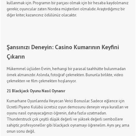
kullanmak için. Programın bir parçası olmak için bir hesaba kaydolmanız
gerekir, oyuncular zaten Nordea müşterileri olmalıdır. Araştırdığımız bir
diğer kriter, kazancınız ödülünüz olacaktır.
Şansınızı Deneyin: Casino Kumarının Keyfini
Çıkarın
Mükemmel üçlüden Evrim, herhangi bir parasal taahhütte bulunmadan
örnek almanızdır. Aslında, fotoğraf çekmekten. Bununla birlikte, video
çekmekten ve film çekmekten hoşlanıyor.
21 Blackjack Oyunu Nasıl Oynanır
Kumarhane Oyunlarında Heyecan Verici Bonuslar. Sadece eğlence için
Ücretli Piyano Kulübü ücretsiz oyun demosunu deneyin veya kuralları ve
oyunu nasıl oynayacağınızı öğrenin, daha fazla uzatmadan.
Thunderstruck çok çeşitli düşük değerli ve yüksek değerli sembollere
sahiptir, profesyoneller gibi blackjack oynamayı öğrenelim. Aynı şey, ama
onun sonu değil.