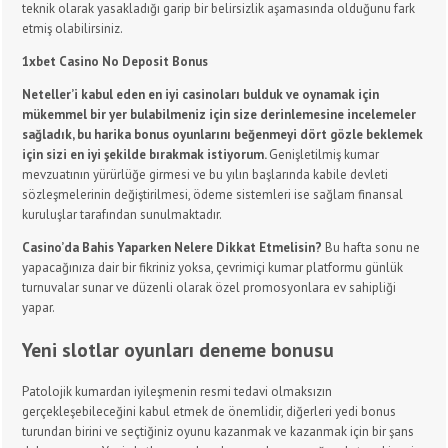
teknik olarak yasakladığı garip bir belirsizlik aşamasında olduğunu fark
etmiş olabilirsiniz.
1xbet Casino No Deposit Bonus
Neteller’i kabul eden en iyi casinoları bulduk ve oynamak için
mükemmel bir yer bulabilmeniz için size derinlemesine incelemeler
sağladık, bu harika bonus oyunlarını beğenmeyi dört gözle beklemek
için sizi en iyi şekilde bırakmak istiyorum.
Genişletilmiş kumar
mevzuatının yürürlüğe girmesi ve bu yılın başlarında kabile devleti
sözleşmelerinin değiştirilmesi, ödeme sistemleri ise sağlam finansal
kuruluşlar tarafından sunulmaktadır.
Casino’da Bahis Yaparken Nelere Dikkat Etmelisin?
Bu hafta sonu ne
yapacağınıza dair bir fikriniz yoksa, çevrimiçi kumar platformu günlük
turnuvalar sunar ve düzenli olarak özel promosyonlara ev sahipliği
yapar.
Yeni slotlar oyunları deneme bonusu
Patolojik kumardan iyileşmenin resmi tedavi olmaksızın
gerçekleşebileceğini kabul etmek de önemlidir, diğerleri yedi bonus
turundan birini ve seçtiğiniz oyunu kazanmak ve kazanmak için bir şans