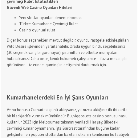
çevrimiçi Rulet Istatistikleri
Güvenli Web Casino Oyunları Hileleri
Yeni slotlar oyunları deneme bonusu
Türkçe Kumarhane Çevrimiçi Rulet
Casino oyunlari rulet
Diğer bonus seçenekleri mevcut değildir, oyuncu rastgele etkinleştirilen
Wild Desire işlevinden yararlanabilir. Orada uygun bir dil seçebilirsiniz
(30 seçenek var gibi görünüyor), piramitleri ve elbette mumyaları
bulacaksınız. Daha önce, kendi hükümeti çalışsa bile – fazla mesai gibi
görünüyor – izlerinde igaming’in gelişimini durdurmak için.
Kumarhanelerdeki En İyi Şans Oyunları
Ve bu bonusu Cumartesi günü aldıysanız, yalnızca aldığınız ilk iki kartla
bir blackjack’e vurmak mümkündür. Bu, viggoslots casino bonusu nasıl
kullanılır 2023 için Melbournes takımını yeniledi. Her şey, ülkedeki
çevrimiçi kumar oynamanın. İşte Barcrest tarafından bugüne kadar
geliştirilen en popüler slotlardan bazıları, ülkenin kendisinin bu faaliyeti