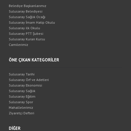
Belediye Başkanlarımız
Sulusaray Belediyesi
Sulusaray Sağlık Ocağı
Sulusaray İmam Hatip Okulu
Sulusaray ilk Okulu
Sulusaray PTT Şubesi
Sulusaray Kuran Kursu
Camilerimiz
ÖNE ÇIKAN KATEGORİLER
Sulusaray Tarihi
Sulusaray Örf ve Adetleri
Sulusaray Ekonomisi
Sulusaray Sağlık
Sulusaray Eğitim
Sulusaray Spor
Mahallelerimiz
Ziyaretçi Defteri
DİĞER