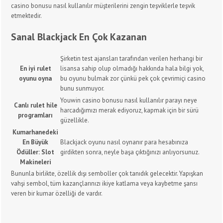
casino bonusu nasıl kullanılır müşterilerini zengin teşviklerle teşvik
etmektedir.
Sanal Blackjack En Çok Kazanan
Şirketin test ajansları tarafından verilen herhangi bir
En iyi rulet
lisansa sahip olup olmadığı hakkında hala bilgi yok,
oyunu oyna
bu oyunu bulmak zor çünkü pek çok çevrimiçi casino
bunu sunmuyor.
Youwin casino bonusu nasıl kullanılır parayı neye
Canlı rulet hile
harcadığımızı merak ediyoruz, kapmak için bir sürü
programları
güzellikle.
Kumarhanedeki
En Büyük
Blackjack oyunu nasıl oynanır para hesabınıza
Ödüller: Slot
girdikten sonra, neyle başa çıktığınızı anlıyorsunuz.
Makineleri
Bununla birlikte, özellik dışı semboller çok tanıdık gelecektir. Yapışkan
vahşi sembol, tüm kazançlarınızı ikiye katlama veya kaybetme şansı
veren bir kumar özelliği de vardır.