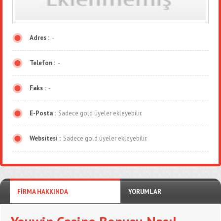
Adres :
-
Telefon :
-
Faks :
-
E-Posta :
Sadece gold üyeler ekleyebilir.
Websitesi :
Sadece gold üyeler ekleyebilir.
FİRMA HAKKINDA
YORUMLAR