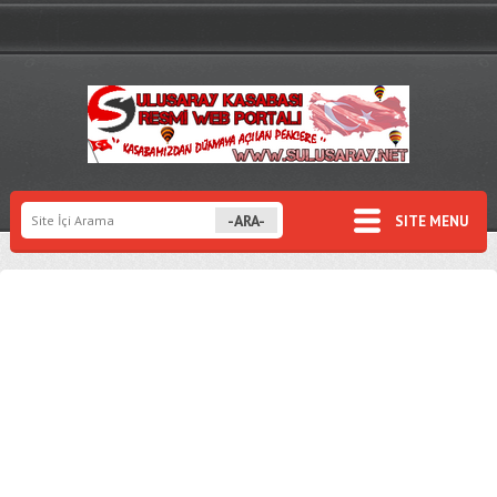
SITE MENU