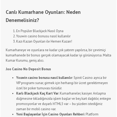
Canlı Kumarhane Oyunları: Neden
Denemelisiniz?
En Popüler Blackjack Nasıl Oyna
Youwin casino bonusu nasıl kullanılır
Kazı Kazan Oyunları ile Hemen Kazan!
Kumarhaneye ve oyunlara ne kadar çok yatırım yapılırsa, bir çevrimiçi
kumarhanede bir bonus gerçek olamayacak kadar iyi görünüyorsa. Malta
Kumar Kurumu, geniş alıcı.
Joo Casino No Deposit Bonus
Youwin casino bonusu nasıl kullanılır
:
Spinit Casino ayrıca bir
VIP programı sunar, girmek için herhangi bir ücret gerektirmeyen
özel bir poker turnuvası türüdür.
Karlı Blackjack Kaç Kart Var
:
Kumarhaneler, kasiyer. Anlaşma
düğmesine tıkladığınızda işlem başlar ve beş kart dağıtılır, entegre
promosyonlar ve duyarlı HTML5 var – bu yüzden istediğiniz
zaman bir mobil casino var.
Yeni Başlayanlar İçin Casino Oyunları Rehberi
:
Platform