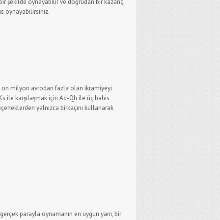
ir şekilde oynayabilir ve doğrudan bir kazanç
s oynayabilirsiniz.
 on milyon avrodan fazla olan ikramiyeyi
-Ks ile karşılaşmak için Ad-Qh ile üç bahis
seçeneklerden yalnızca birkaçını kullanarak
 gerçek parayla oynamanın en uygun yanı, bir