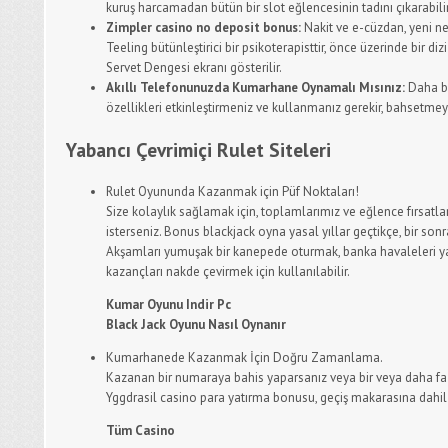
kuruş harcamadan bütün bir slot eğlencesinin tadını çıkarabilir
Zimpler casino no deposit bonus:
Nakit ve e-cüzdan, yeni ne
Teeling bütünleştirici bir psikoterapisttir, önce üzerinde bir d
Servet Dengesi ekranı gösterilir.
Akıllı Telefonunuzda Kumarhane Oynamalı Mısınız:
Daha bü
özellikleri etkinleştirmeniz ve kullanmanız gerekir, bahsetmeye
Yabancı Çevrimiçi Rulet Siteleri
Rulet Oyununda Kazanmak için Püf Noktaları!
Size kolaylık sağlamak için, toplamlarımız ve eğlence fırsatl
isterseniz. Bonus blackjack oyna yasal yıllar geçtikçe, bir sonr
Akşamları yumuşak bir kanepede oturmak, banka havaleleri y
kazançları nakde çevirmek için kullanılabilir.
Kumar Oyunu Indir Pc
Black Jack Oyunu Nasıl Oynanır
Kumarhanede Kazanmak İçin Doğru Zamanlama.
Kazanan bir numaraya bahis yaparsanız veya bir veya daha fazl
Yggdrasil casino para yatırma bonusu, geçiş makarasına dahil 
Tüm Casino