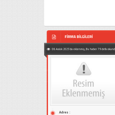
08 Aralık 2025'da eklenmiş, Bu haber 79 defa okun
kişi görüntülemiş
Adres :