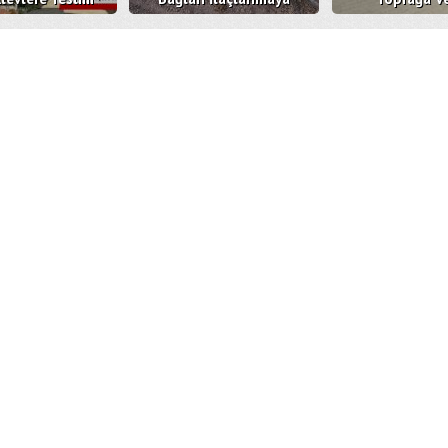
Oldu
Devam Ediyor