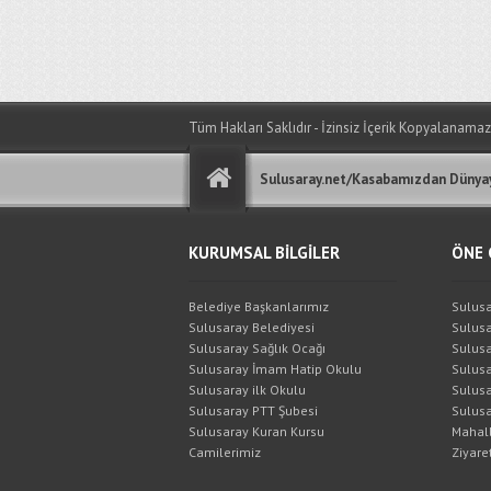
Tüm Hakları Saklıdır - İzinsiz İçerik Kopyalanamaz
Sulusaray.net/Kasabamızdan Dünyay
KURUMSAL BİLGİLER
ÖNE 
Belediye Başkanlarımız
Sulusa
Sulusaray Belediyesi
Sulusa
Sulusaray Sağlık Ocağı
Sulusa
Sulusaray İmam Hatip Okulu
Sulusa
Sulusaray ilk Okulu
Sulusa
Sulusaray PTT Şubesi
Sulusa
Sulusaray Kuran Kursu
Mahall
Camilerimiz
Ziyaret