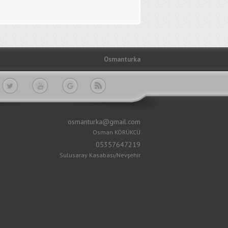
Osmanturka
osmanturka@gmail.com
Osman KÖRÜKCÜ
05357647219
Sulusaray Kasabası/Nevşehir