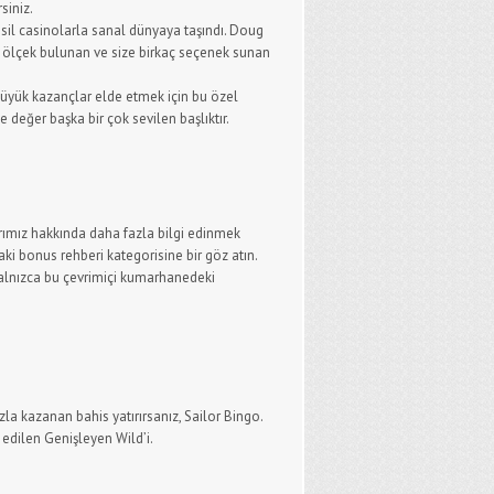
siniz.
sil casinolarla sanal dünyaya taşındı. Doug
izi ölçek bulunan ve size birkaç seçenek sunan
yük kazançlar elde etmek için bu özel
 değer başka bir çok sevilen başlıktır.
arımız hakkında daha fazla bilgi edinmek
aki bonus rehberi kategorisine bir göz atın.
alnızca bu çevrimiçi kumarhanedeki
a kazanan bahis yatırırsanız, Sailor Bingo.
edilen Genişleyen Wild’i.