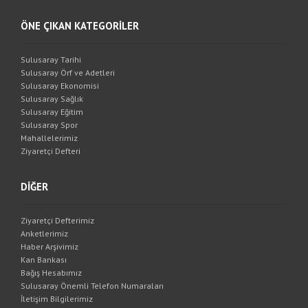
ÖNE ÇIKAN KATEGORİLER
Sulusaray Tarihi
Sulusaray Örf ve Adetleri
Sulusaray Ekonomisi
Sulusaray Sağlık
Sulusaray Eğitim
Sulusaray Spor
Mahallelerimiz
Ziyaretçi Defteri
DİĞER
Ziyaretçi Defterimiz
Anketlerimiz
Haber Arşivimiz
Kan Bankası
Bağış Hesabımız
Sulusaray Önemli Telefon Numaraları
İletişim Bilgilerimiz