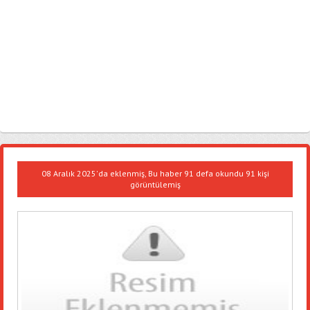
08 Aralık 2025'da eklenmiş, Bu haber 91 defa okundu 91 kişi
görüntülemiş