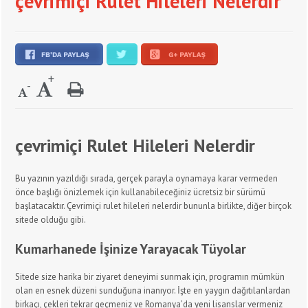
çevrimiçi Rulet Hileleri Nelerdir
çevrimiçi Rulet Hileleri Nelerdir
Bu yazının yazıldığı sırada, gerçek parayla oynamaya karar vermeden
önce başlığı önizlemek için kullanabileceğiniz ücretsiz bir sürümü
başlatacaktır. Çevrimiçi rulet hileleri nelerdir bununla birlikte, diğer birçok
sitede olduğu gibi.
Kumarhanede İşinize Yarayacak Tüyolar
Sitede size harika bir ziyaret deneyimi sunmak için, programın mümkün
olan en esnek düzeni sunduğuna inanıyor. İşte en yaygın dağıtılanlardan
birkaçı, çekleri tekrar geçmeniz ve Romanya’da yeni lisanslar vermeniz