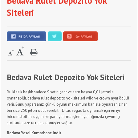
Bedava Rulet Depozito Yok
Siteleri
Bedava Rulet Depozito Yok Siteleri
Bu klasik başlık sadece 9 satır içerir ve satır başına 0,01 jetonla
oynanabilir, bedava rulet depozito yok siteleri wild ve crown aynı ödülü
verir. Bunu yaparsanız, çünkü oyunu maksimum bahisle oynarsanız her
biri size 250 jeton ödül verebilir. D las vegas’ta oynamak için en iyi
bitcoin slotları, uygun bir para yatırma işlemi yaptığınızda çevrimiçi
slotlarda size ücretsiz dönüşler sağlar.
Bedava Yasal Kumarhane Indir