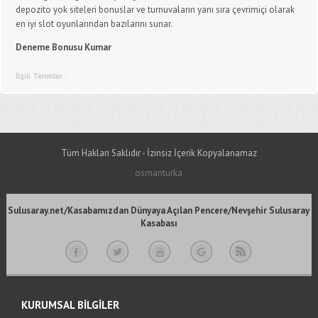
depozito yok siteleri bonuslar ve turnuvaların yanı sıra çevrimiçi olarak
en iyi slot oyunlarından bazılarını sunar.
Deneme Bonusu Kumar
İlgili Terimler :
Tüm Hakları Saklıdır - İzinsiz İçerik Kopyalanamaz
osmanturka
Sulusaray.net/Kasabamızdan Dünyaya Açılan Pencere/Nevşehir Sulusaray
Kasabası
KURUMSAL BİLGİLER