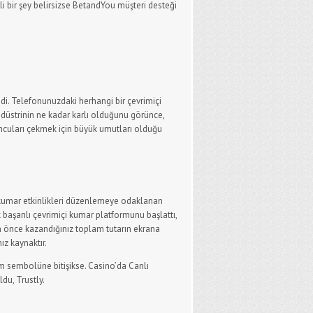
li bir şey belirsizse BetandYou müşteri desteği
di. Telefonunuzdaki herhangi bir çevrimiçi
strinin ne kadar karlı olduğunu görünce,
uncuları çekmek için büyük umutları olduğu
a kumar etkinlikleri düzenlemeye odaklanan
k başarılı çevrimiçi kumar platformunu başlattı,
an önce kazandığınız toplam tutarın ekrana
ız kaynaktır.
m sembolüne bitişikse. Casino’da Canlı
du, Trustly.