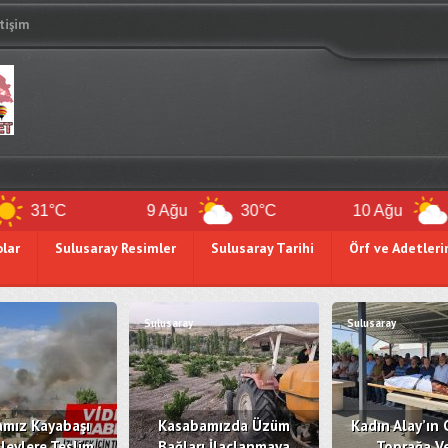
etişim
1°C
9 Ağu
30°C
10 Ağu
26°C
olar
Sulusaray Resimler
Sulusaray Tarihi
Örf ve Adetleri
Sulusaray
Sulusaray
mız Kayabaşı
Kasabamızda Üzüm
Kadın Alay’ın 
levlere Teslim
Bağları İlaçlanmaya
Toprağa Ve