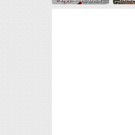
Davetlisiniz