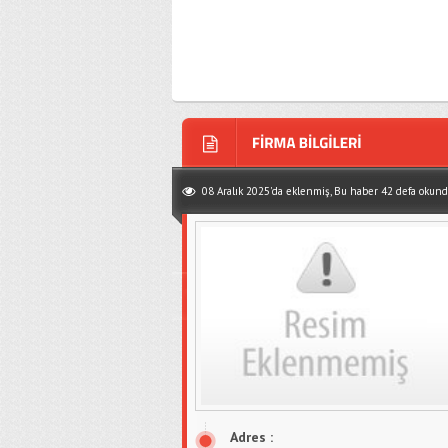
08 Aralık 2025'da eklenmiş, Bu haber 42 defa okun
kişi görüntülemiş
Adres :