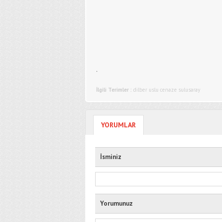
.
İlgili Terimler :
dilber uslu cenaze sulusaray
YORUMLAR
İsminiz
Yorumunuz