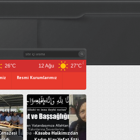
12 Ağu
27°C
13 Ağu
26°C
miz
Resmi Kurumlarımız
Sulusaray
Cenazesi
Kasaba Halkımızdan
rildi
Kadın Alay Vefat Etti