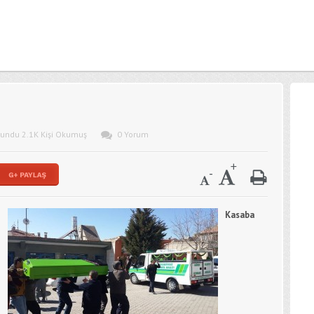
kundu 2.1K Kişi Okumuş
0 Yorum
Kasaba