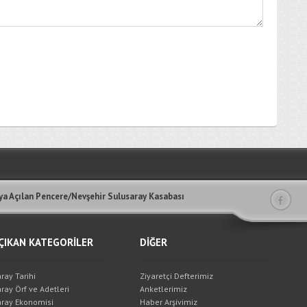
a Açılan Pencere/Nevşehir Sulusaray Kasabası
ÇIKAN KATEGORİLER
DİĞER
ray Tarihi
Ziyaretçi Defterimiz
ray Örf ve Adetleri
Anketlerimiz
ray Ekonomisi
Haber Arşivimiz