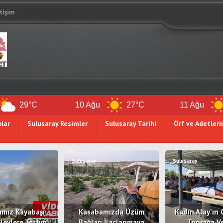
etişim
°C
10 Ağu
27°C
11 Ağu
26°C
olar
Sulusaray Resimler
Sulusaray Tarihi
Örf ve Adetleri
Sulusaray
Sulusaray
mız Kayabaşı
Kasabamızda Üzüm
Kadın Alay’ın 
levlere Teslim
Bağları İlaçlanmaya
Toprağa Ve