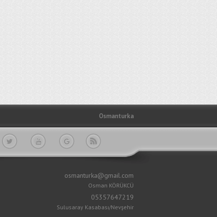
Osmanturka
osmanturka@gmail.com
Osman KÖRÜKCÜ
05357647219
Sulusaray Kasabası/Nevşehir