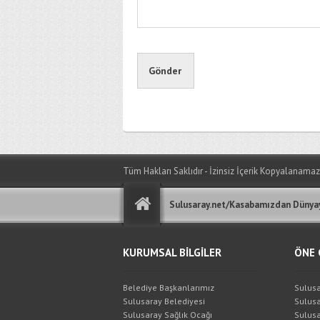
Tüm Hakları Saklıdır - İzinsiz İçerik Kopyalanamaz
Sulusaray.net/Kasabamızdan Dünyay
KURUMSAL BİLGİLER
ÖNE 
Belediye Başkanlarımız
Sulusa
Sulusaray Belediyesi
Sulusa
Sulusaray Sağlık Ocağı
Sulusa