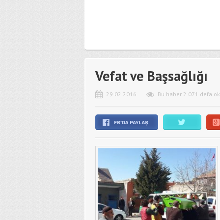
Vefat ve Başsağlığı
29.02.2016
Bu haber 2.071 defa o