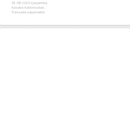
05-08-2020 Çarşamba:
Kasaba halkımızdan,
Fransada yaşamakta
olan,Enver Ekinci oğlu
İbrahim ekinci İznini...