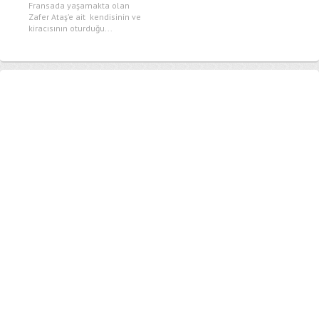
Fransada yaşamakta olan
Zafer Ataş’e ait kendisinin ve
kiracısının oturduğu...