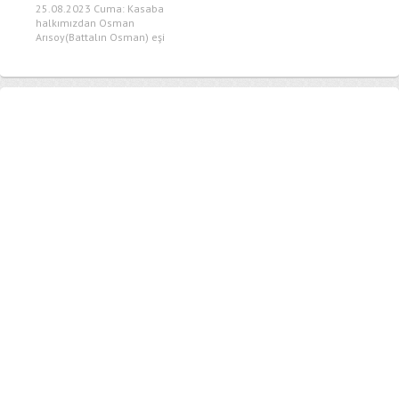
25.08.2023 Cuma: Kasaba
halkımızdan Osman
Arısoy(Battalın Osman) eşi
Kadın Arısoy vefat
etmiştir,Merhumeye...