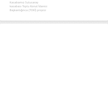
Kasabamız Sulusaray
kasabası Toplu Konut İdaresi
Başkanlığınca (TOKİ) projesi
kapsamında inşa edilecek...