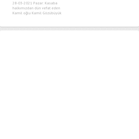
28-03-2021 Pazar: Kasaba
halkımızdan dün vefat eden
Kamil oğlu Kamil Gözübüyük
ün cenazesi bugün...