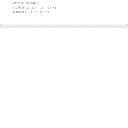
Vefat ve Başsağlığı
Kasabamız halkından (Çavuş)
Mehmet USLU eşi, Feriha
USLU vefat etmiştir.
Merhumeye...