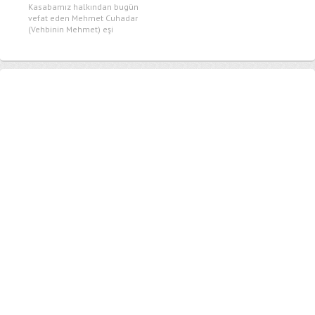
Kasabamız halkından bugün
vefat eden Mehmet Cuhadar
(Vehbinin Mehmet) eşi
Kerziban Cuhadar’ın
cenazesi...