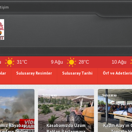
etişim
31°C
9 Ağu
28°C
10 Ağu
26
olar
Sulusaray Resimler
Sulusaray Tarihi
Örf ve Adetleri
Sulusaray
Sulusaray
mız Kayabaşı
Kasabamızda Üzüm
Kadın Alay’ın 
levlere Teslim
Bağları İlaçlanmaya
Toprağa Ve