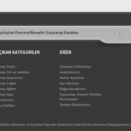
a Açılan Pencere/Nevşehir Sulusaray Kasabası
ÇIKAN KATEGORİLER
DİĞER
ray Tarihi
Ziyaretçi Defterimiz
ray Örf ve Adetleri
Anketlerimiz
ray Ekonomisi
Haber Arşivimiz
ray Sağlık
Kan Bankası
ray Eğitim
Bağış Hesabımız
ray Spor
Sulusaray Önemli Telefon
Numaraları
elerimiz
İletişim Bilgilerimiz
çi Defteri
 Bütün Metaryel ve İçerikler Kaynak Gösterilse Dahi İzinsiz Alınması,Paylaşılması