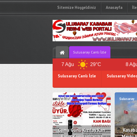
Sitemize Hoşgeldiniz
Anasayfa
İl
Sulusaray Canlı İzle
28°C
7 Ağu
29°C
8 Ağu
Sulusaray Canlı İzle
Sulusaray Vide
Sulusaray Kan Bankası
Z.Defteri
Sulusaray
Sulusaray
Cuma Günü Kızılay Kan
Kasaba
Bağış Kampanyasına
Mevki A