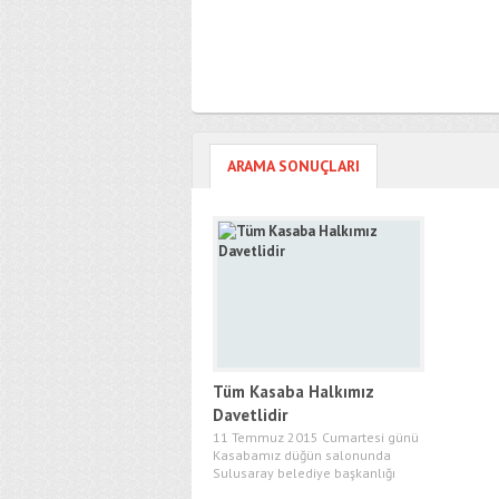
ARAMA SONUÇLARI
Tüm Kasaba Halkımız
Davetlidir
11 Temmuz 2015 Cumartesi günü
Kasabamız düğün salonunda
Sulusaray belediye başkanlığı
tarafından kasaba...