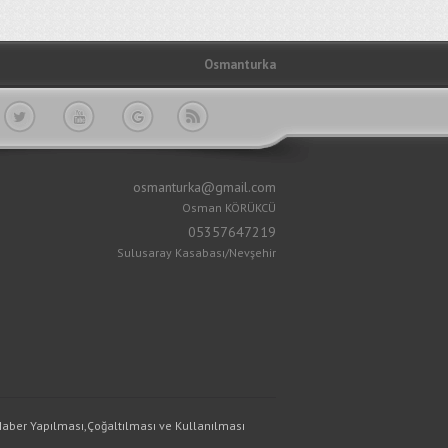
Osmanturka
osmanturka@gmail.com
Osman KÖRÜKCÜ
05357647219
Sulusaray Kasabası/Nevşehir
,Haber Yapılması,Çoğaltılması ve Kullanılması