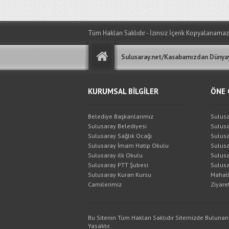
Tüm Hakları Saklıdır - İzinsiz İçerik Kopyalanamaz
Sulusaray.net/Kasabamızdan Dünyay
KURUMSAL BİLGİLER
ÖNE 
Belediye Başkanlarımız
Sulusa
Sulusaray Belediyesi
Sulusa
Sulusaray Sağlık Ocağı
Sulusa
Sulusaray İmam Hatip Okulu
Sulusa
Sulusaray ilk Okulu
Sulusa
Sulusaray PTT Şubesi
Sulusa
Sulusaray Kuran Kursu
Mahall
Camilerimiz
Ziyaret
Bu Sitenin Tüm Hakları Saklıdır Sitemizde Bulunan
Yasaktır.