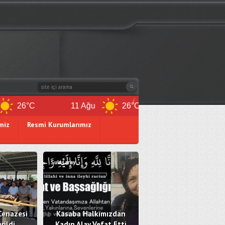
°C
11 Ağu
26°C
12 Ağu
26°C
miz
Resmi Kurumlarımız
Sulusaray
Cenazesi
Kasaba Halkımızdan
rildi
Kadın Alay Vefat Etti